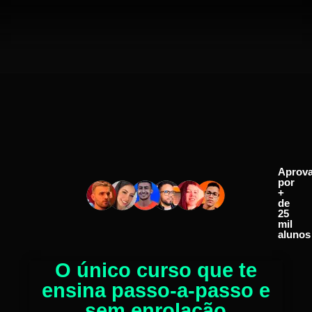
Aprov
por
+
de
25
mil
alunos
O único curso que te
ensina passo-a-passo e
sem enrolação