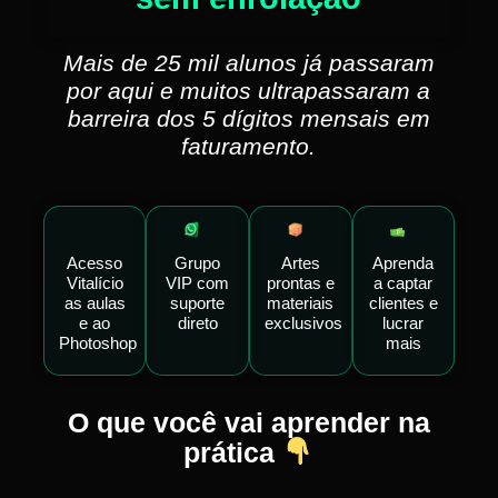
Mais de 25 mil alunos já passaram
por aqui e muitos ultrapassaram a
barreira dos 5 dígitos mensais em
faturamento.
Acesso
Grupo
Artes
Aprenda
Vitalício
VIP com
prontas e
a captar
as aulas
suporte
materiais
clientes e
e ao
direto
exclusivos
lucrar
Photoshop
mais
O que você vai aprender na
prática